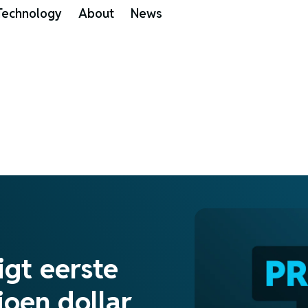
Technology
About
News
igt eerste
joen dollar