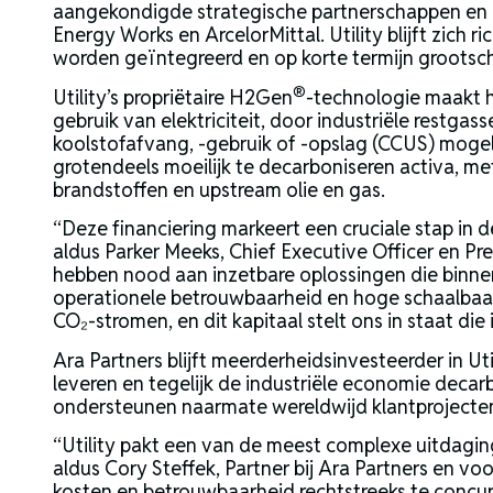
aangekondigde strategische partnerschappen en 
Energy Works en ArcelorMittal. Utility blijft zich
worden geïntegreerd en op korte termijn grootsch
®
Utility’s propriëtaire H2Gen
-technologie maakt 
gebruik van elektriciteit, door industriële rest
koolstofafvang, -gebruik of -opslag (CCUS) mogeli
grotendeels moeilijk te decarboniseren activa, me
brandstoffen en upstream olie en gas.
“Deze financiering markeert een cruciale stap in
aldus Parker Meeks, Chief Executive Officer en Pres
hebben nood aan inzetbare oplossingen die binne
operationele betrouwbaarheid en hoge schaalbaar
CO₂-stromen, en dit kapitaal stelt ons in staat die
Ara Partners blijft meerderheidsinvesteerder in U
leveren en tegelijk de industriële economie decarb
ondersteunen naarmate wereldwijd klantprojecten
“Utility pakt een van de meest complexe uitdaging
aldus Cory Steffek, Partner bij Ara Partners en vo
kosten en betrouwbaarheid rechtstreeks te concurr