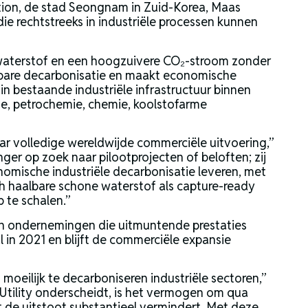
ion, de stad Seongnam in Zuid-Korea, Maas
die rechtstreeks in industriële processen kunnen
 waterstof en een hoogzuivere CO₂-stroom zonder
aalbare decarbonisatie en maakt economische
in bestaande industriële infrastructuur binnen
age, petrochemie, chemie, koolstofarme
ar volledige wereldwijde commerciële uitvoering,”
anger op zoek naar pilootprojecten of beloften; zij
omische industriële decarbonisatie leveren, met
h haalbare schone waterstof als capture-ready
p te schalen.”
 van ondernemingen die uitmuntende prestaties
l in 2021 en blijft de commerciële expansie
moeilijk te decarboniseren industriële sectoren,”
t Utility onderscheidt, is het vermogen om qua
t de uitstoot substantieel vermindert. Met deze