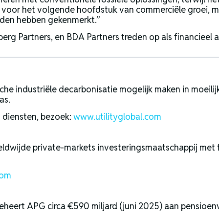
rd voor het volgende hoofdstuk van commerciële groei, 
 heden hebben gekenmerkt.”
rg Partners, en BDA Partners treden op als financieel ad
sche industriële decarbonisatie mogelijk maken in moeili
as.
n diensten, bezoek:
www.utilityglobal.com
reldwijde private-markets investeringsmaatschappij met 
com
eheert APG circa €590 miljard (juni 2025) aan pensioe