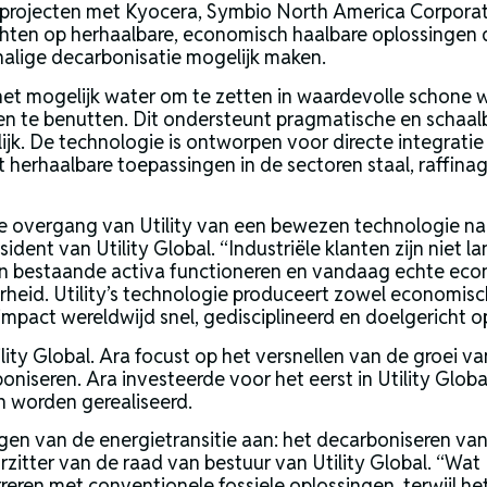
projecten met Kyocera, Symbio North America Corporat
 richten op herhaalbare, economisch haalbare oplossingen 
alige decarbonisatie mogelijk maken.
het mogelijk water om te zetten in waardevolle schone
gassen te benutten. Dit ondersteunt pragmatische en sch
jk. De technologie is ontworpen voor directe integratie 
t herhaalbare toepassingen in de sectoren staal, raffin
 de overgang van Utility van een bewezen technologie na
ident van Utility Global. “Industriële klanten zijn niet l
n bestaande activa functioneren en vandaag echte econ
heid. Utility’s technologie produceert zowel economisc
 impact wereldwijd snel, gedisciplineerd en doelgericht o
tility Global. Ara focust op het versnellen van de groei
oniseren. Ara investeerde voor het eerst in Utility Globa
 worden gerealiseerd.
en van de energietransitie aan: het decarboniseren van 
orzitter van de raad van bestuur van Utility Global. “Wa
eren met conventionele fossiele oplossingen, terwijl he