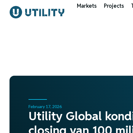
Markets
Projects
February 17, 2026
Utility Global kond
closing van 100 mil