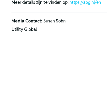
Meer details zijn te vinden op:
https://apg.nl/en
Media Contact:
Susan Sohn
Utility Global
P: 512.698.7373
ssohn@utilityglobal.com