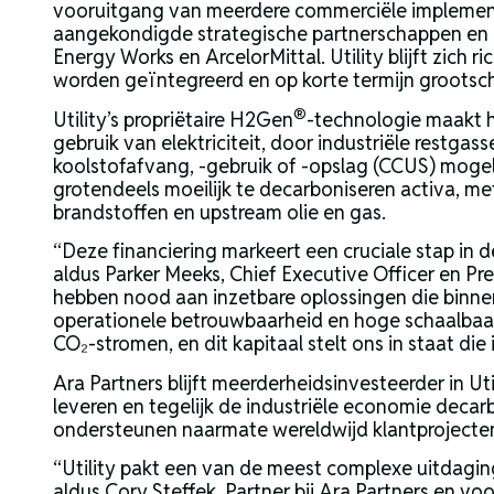
vooruitgang van meerdere commerciële implementa
aangekondigde strategische partnerschappen en 
Energy Works en ArcelorMittal. Utility blijft zich
worden geïntegreerd en op korte termijn grootsch
®
Utility’s propriëtaire H2Gen
-technologie maakt 
gebruik van elektriciteit, door industriële rest
koolstofafvang, -gebruik of -opslag (CCUS) mogeli
grotendeels moeilijk te decarboniseren activa, me
brandstoffen en upstream olie en gas.
“Deze financiering markeert een cruciale stap in
aldus Parker Meeks, Chief Executive Officer en Pres
hebben nood aan inzetbare oplossingen die binne
operationele betrouwbaarheid en hoge schaalbaar
CO₂-stromen, en dit kapitaal stelt ons in staat die
Ara Partners blijft meerderheidsinvesteerder in U
leveren en tegelijk de industriële economie decarb
ondersteunen naarmate wereldwijd klantprojecten
“Utility pakt een van de meest complexe uitdaging
aldus Cory Steffek, Partner bij Ara Partners en vo