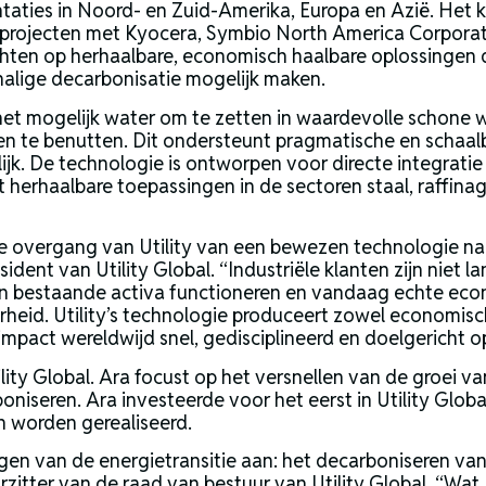
ties in Noord- en Zuid-Amerika, Europa en Azië. Het k
projecten met Kyocera, Symbio North America Corporat
 richten op herhaalbare, economisch haalbare oplossingen 
alige decarbonisatie mogelijk maken.
het mogelijk water om te zetten in waardevolle schone
gassen te benutten. Dit ondersteunt pragmatische en sch
jk. De technologie is ontworpen voor directe integratie 
t herhaalbare toepassingen in de sectoren staal, raffin
 de overgang van Utility van een bewezen technologie na
ident van Utility Global. “Industriële klanten zijn niet l
n bestaande activa functioneren en vandaag echte econ
heid. Utility’s technologie produceert zowel economisc
 impact wereldwijd snel, gedisciplineerd en doelgericht o
tility Global. Ara focust op het versnellen van de groei
oniseren. Ara investeerde voor het eerst in Utility Globa
 worden gerealiseerd.
en van de energietransitie aan: het decarboniseren van 
orzitter van de raad van bestuur van Utility Global. “Wa