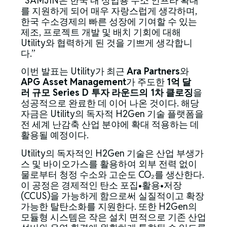
“SAMJIN은 한국 내 상업용 수소 인프라 확대
를 지원하게 되어 매우 자랑스럽게 생각하며,
한국 수소경제의 빠른 성장에 기여할 수 있는
제조, 프로젝트 개발 및 배치 기회에 대해
Utility와 협력하게 된 것을 기쁘게 생각합니
다.”
이번 발표는 Utility가 최근
Ara Partners
와
APG Asset Management
가 주도한
1
억
달
러
규모
Series D
투자
라운드의
1
차
클로징
을
성공적으로 완료한 데 이어 나온 것이다. 해당
자금은 Utility의 독자적 H2Gen 기술 플랫폼을
전 세계 난감축 산업 분야에 확대 적용하는 데
활용될 예정이다.
Utility의 독자적인 H2Gen 기술은 산업 부생가
스 및 바이오가스를 활용하여 외부 전력 없이
물로부터 청정 수소와 고순도 CO₂를 생산한다.
이 공정은 경제적인 탄소 포집•활용•저장
(CCUS)을 가능하게 함으로써 실질적이고 확장
가능한 탈탄소화를 지원한다. 또한 H2Gen의
모듈형 시스템은 작은 설치 면적으로 기존 산업